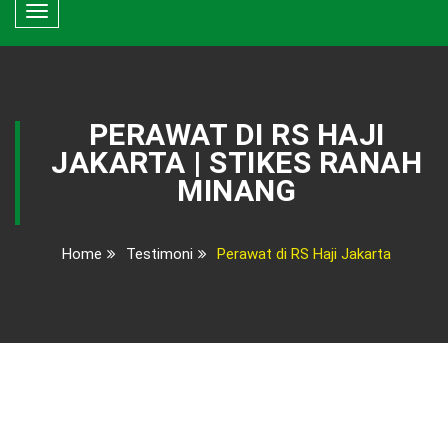
Toggle
navigation
PERAWAT DI RS HAJI
JAKARTA | STIKES RANAH
MINANG
Home
Testimoni
Perawat di RS Haji Jakarta