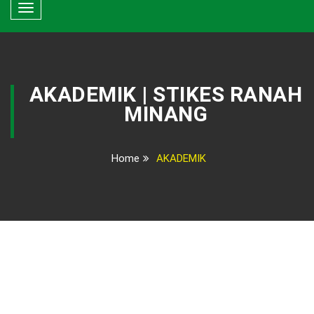
Toggle
navigation
AKADEMIK | STIKES RANAH
MINANG
Home
AKADEMIK