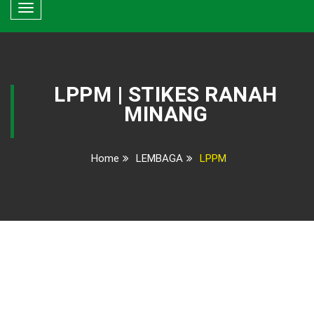
Toggle
navigation
LPPM | STIKES RANAH
MINANG
Home
LEMBAGA
LPPM