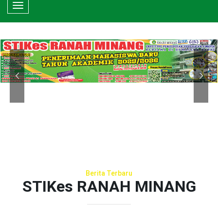
Toggle
navigation
Berita Terbaru
STIKes RANAH MINANG