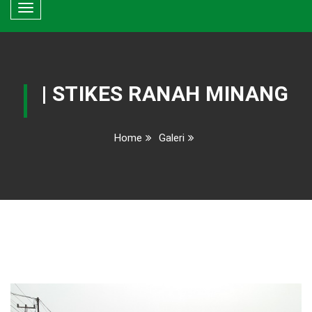
Toggle
navigation
| STIKES RANAH MINANG
Home
Galeri