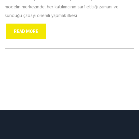
modelin merkezinde, her katılımcının sarf ettiği zamanı ve
sunduğu çabayı önemli yapmak ilkesi
READ MORE