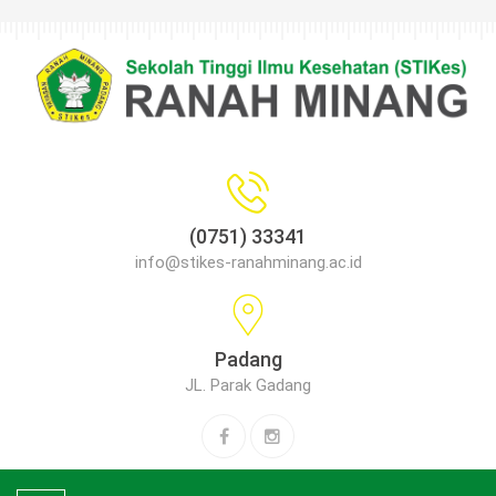
(0751) 33341
info@stikes-ranahminang.ac.id
Padang
JL. Parak Gadang