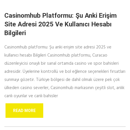
Casinomhub Platformu: Şu Anki Erişim
Site Adresi 2025 Ve Kullanıcı Hesabı
Bilgileri
Casinomhub platformu: Şu anki erişim site adresi 2025 ve
kullanıcı hesabı Bilgileri Casinomhub platformu, Curacao
düzenleyicisi onaylı bir sanal ortamda casino ve spor bahisleri
adresidir. Üyelerine kontrollü ve bol eğlence seçenekleri fırsatları
sunmayı gözetir. Türkiye bölgesi de dahil olmak üzere pek çok
ülkeden casino severler, Casinomhub markasının çeşitli slot, anlık
canlı oyunlar ve canlı bahisler
READ MORE