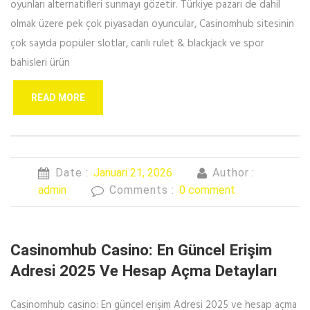
oyunları alternatifleri sunmayı gözetir. Türkiye pazarı de dahil
olmak üzere pek çok piyasadan oyuncular, Casinomhub sitesinin
çok sayıda popüler slotlar, canlı rulet & blackjack ve spor
bahisleri ürün
READ MORE
Date :
Januari 21, 2026
Author :
admin
Comments :
0 comment
Casinomhub Casino: En Güncel Erişim
Adresi 2025 Ve Hesap Açma Detayları
Casinomhub casino: En güncel erişim Adresi 2025 ve hesap açma