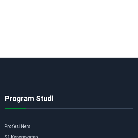
Program Studi
Profesi Ners
S1 Keperawatan