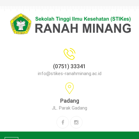
(0751) 33341
info@stikes-ranahminang.ac.id
Padang
JL. Parak Gadang