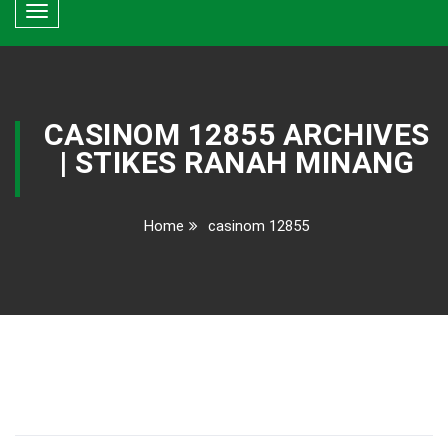
Toggle
navigation
CASINOM 12855 ARCHIVES
| STIKES RANAH MINANG
Home
casinom 12855