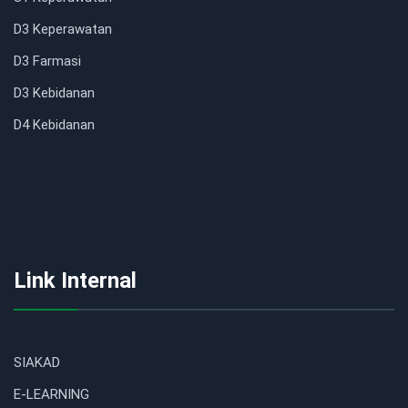
D3 Keperawatan
D3 Farmasi
D3 Kebidanan
D4 Kebidanan
Link Internal
SIAKAD
E-LEARNING