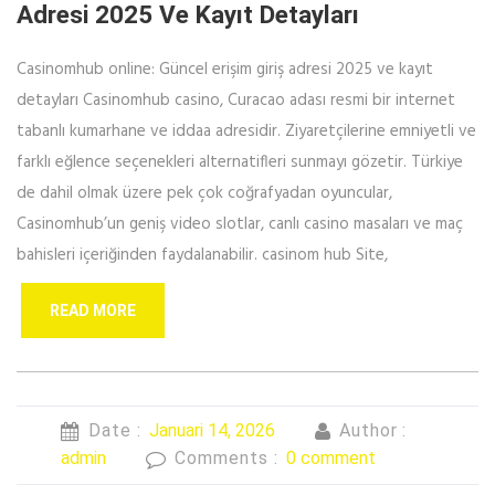
Adresi 2025 Ve Kayıt Detayları
Casinomhub online: Güncel erişim giriş adresi 2025 ve kayıt
detayları Casinomhub casino, Curacao adası resmi bir internet
tabanlı kumarhane ve iddaa adresidir. Ziyaretçilerine emniyetli ve
farklı eğlence seçenekleri alternatifleri sunmayı gözetir. Türkiye
de dahil olmak üzere pek çok coğrafyadan oyuncular,
Casinomhub’un geniş video slotlar, canlı casino masaları ve maç
bahisleri içeriğinden faydalanabilir. casinom hub Site,
READ MORE
Date :
Januari 14, 2026
Author :
admin
Comments :
0 comment