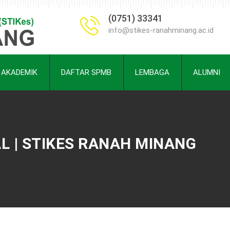
(0751) 33341
info@stikes-ranahminang.ac.id
AKADEMIK
DAFTAR SPMB
LEMBAGA
ALUMNI
L | STIKES RANAH MINANG