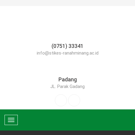
(0751) 33341
info@stikes-ranahminang.ac.id
Padang
JL. Parak Gadang
Toggle
navigation